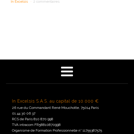
In Excelsis
2 commentaires
In Excelsis S.A.S. au capital de 10.000 €
26 rue du Commandant René Mouchotte, 75014 Paris
01 44 30 06 37
RCS de Paris 810 870 998
TVA intracom FR58810870998
Organisme de Formation Professionnelle n° 11755387575