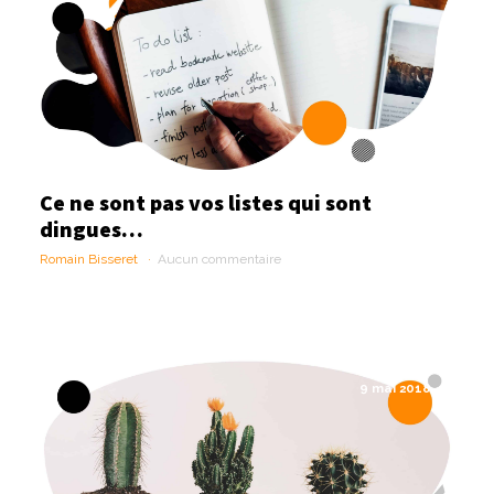
Ce ne sont pas vos listes qui sont
dingues…
Romain Bisseret
Aucun commentaire
9 mai 2018