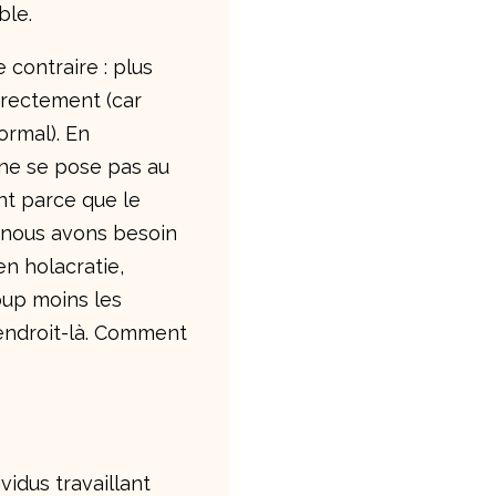
ble.
 contraire : plus
orrectement (car
normal). En
 ne se pose pas au
nt parce que le
 nous avons besoin
n holacratie,
coup moins les
endroit-là. Comment
idus travaillant