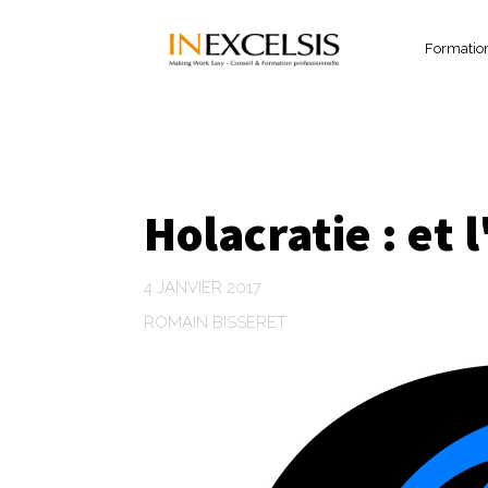
Formatio
Holacratie : et 
4 JANVIER 2017
ROMAIN BISSERET