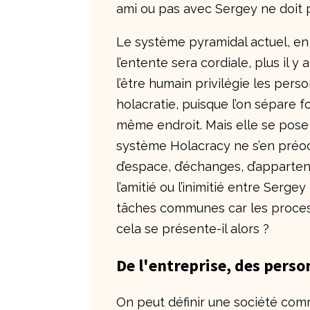
ami ou pas avec Sergey ne doit p
Le système pyramidal actuel, en 
l’entente sera cordiale, plus il 
l’être humain privilégie les perso
holacratie, puisque l’on sépare 
même endroit. Mais elle se pose 
système Holacracy ne s’en préo
d’espace, d’échanges, d’apparte
l’amitié ou l’inimitié entre Serg
tâches communes car les process
cela se présente-il alors ?
De l'entreprise, des perso
On peut définir une société com