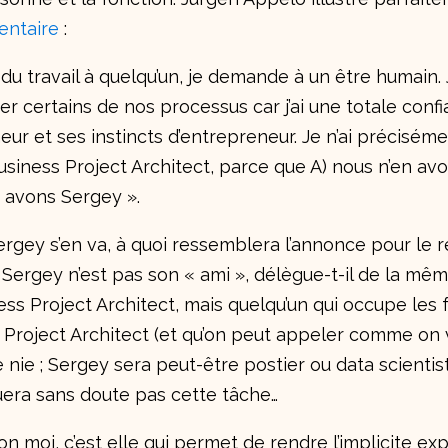
entaire
:
du travail à quelqu’un, je demande à un être humain.
r certains de nos processus car j’ai une totale conf
 et ses instincts d’entrepreneur. Je n’ai précisém
usiness Project Architect, parce que A) nous n’en avo
 avons Sergey ».
Sergey s’en va, à quoi ressemblera l’annonce pour le 
 Sergey n’est pas son « ami », délègue-t-il de la m
ess Project Architect, mais quelqu’un qui occupe les 
s Project Architect (et qu’on peut appeler comme on v
 nie ; Sergey sera peut-être postier ou data scienti
uera sans doute pas cette tâche…
moi, c’est elle qui permet de rendre l’implicite expli