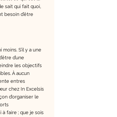
 sait qui fait quoi,
t besoin d’être
i moins. S’il y a une
d’être d’une
eindre les objectifs
ibles. À aucun
ente entres
œur chez In Excelsis
açon d’organiser le
ports
à faire ; que je sois