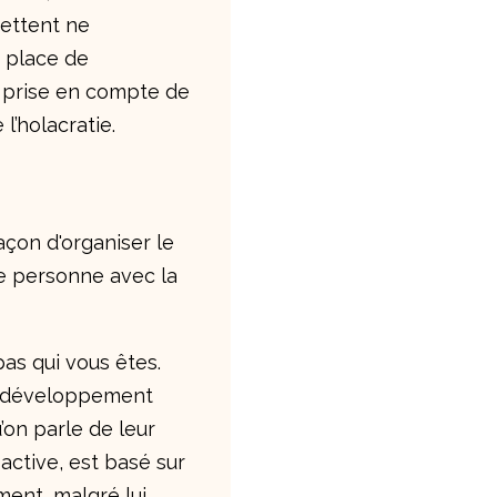
mettent ne
n place de
on prise en compte de
l’holacratie.
açon d'organiser le
e personne avec la
pas qui vous êtes.
de développement
’on parle de leur
 active, est basé sur
ent, malgré lui,