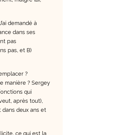
 J’ai demandé à
iance dans ses
ent pas
ns pas, et B)
remplacer ?
ême manière ? Sergey
fonctions qui
eut, après tout),
st dans deux ans et
cite, ce qui est la