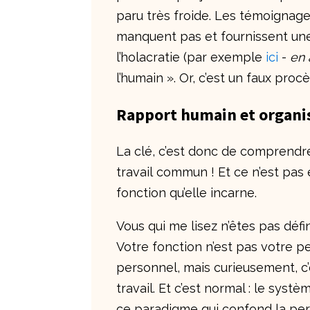
paru très froide. Les témoignages
manquent pas et fournissent une
l’holacratie (par exemple
ici
-
en 
l’humain ». Or, c’est un faux pro
Rapport humain et organis
La clé, c’est donc de comprend
travail commun
! Et ce n’est pa
fonction qu’elle incarne.
Vous qui me lisez n’êtes pas défi
Votre fonction n’est pas votre 
personnel, mais curieusement, c’e
travail. Et c’est normal : le sys
ce paradigme qui confond la pers