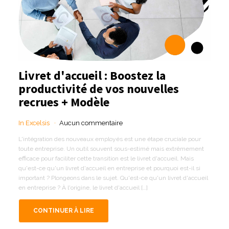
Livret d'accueil : Boostez la
productivité de vos nouvelles
recrues + Modèle
In Excelsis
Aucun commentaire
L'intégration des nouveaux employés est une étape cruciale pour
toute entreprise. Un outil souvent sous-estimé mais extrêmement
efficace pour faciliter cette transition est le livret d'accueil. Mais
qu'est-ce qu'un livret d'accueil en entreprise et pourquoi est-il si
important ? Plongeons dans le sujet. Qu'est-ce qu'un livret d'accueil
en entreprise ? À l'origine, le livret d'accueil […]
CONTINUER À LIRE