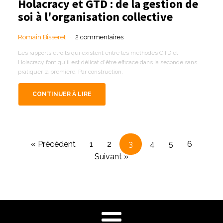
Holacracy et GTD : de la gestion de
soi à l'organisation collective
Romain Bisseret
2 commentaires
Les rapports étroits qui existent entre les méthodes GTD et
Holacracy font qu'il est délicat d'être efficace dans la seconde sans
pratiquer la première. Par construction.
CONTINUER À LIRE
« Précédent
1
2
3
4
5
6
Suivant »