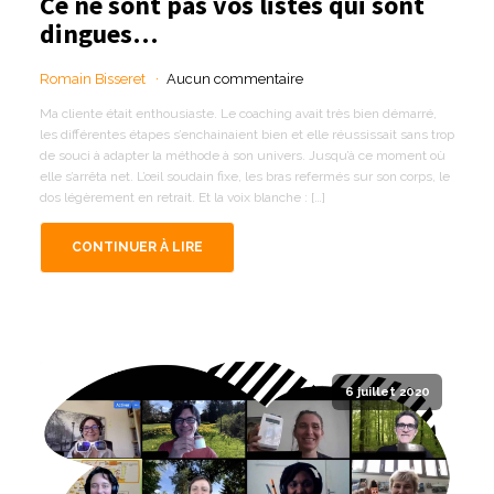
Ce ne sont pas vos listes qui sont
dingues…
Romain Bisseret
Aucun commentaire
Ma cliente était enthousiaste. Le coaching avait très bien démarré,
les différentes étapes s’enchainaient bien et elle réussissait sans trop
de souci à adapter la méthode à son univers. Jusqu’à ce moment où
elle s’arrêta net. L’œil soudain fixe, les bras refermés sur son corps, le
dos légèrement en retrait. Et la voix blanche : […]
CONTINUER À LIRE
6 juillet 2020