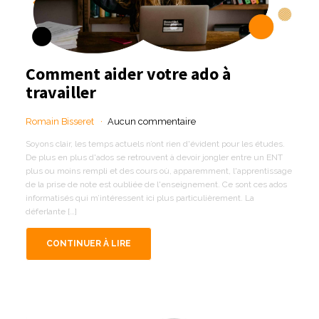
Comment aider votre ado à
travailler
Romain Bisseret
Aucun commentaire
Soyons clair, les temps actuels n’ont rien d'évident pour les études.
De plus en plus d'ados se retrouvent à devoir jongler entre un ENT
plus ou moins rempli et des cours où, apparemment, l'apprentissage
de la prise de note est oubliée de l'enseignement. Ce sont ces ados
informatisés qui m’intéressent ici plus particulièrement. La
déferlante […]
CONTINUER À LIRE