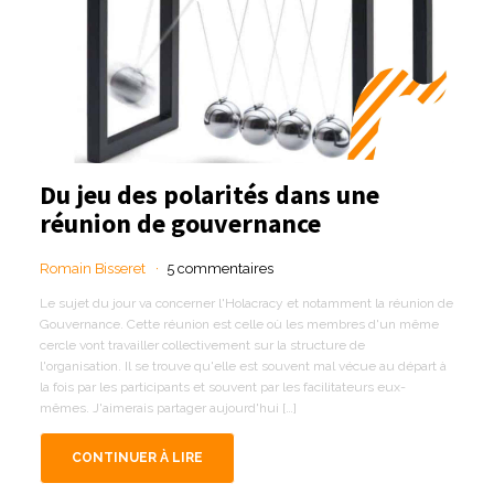
Du jeu des polarités dans une
réunion de gouvernance
Romain Bisseret
5 commentaires
Le sujet du jour va concerner l'Holacracy et notamment la réunion de
Gouvernance. Cette réunion est celle où les membres d'un même
cercle vont travailler collectivement sur la structure de
l'organisation. Il se trouve qu'elle est souvent mal vécue au départ à
la fois par les participants et souvent par les facilitateurs eux-
mêmes. J'aimerais partager aujourd'hui […]
CONTINUER À LIRE