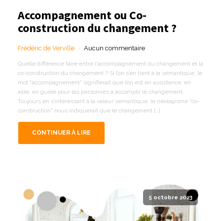
Accompagnement ou Co-
construction du changement ?
Frédéric de Verville
Aucun commentaire
Quelle différence faire entre l'accompagnement du changement et la
co-construction du changement ? Si l’on s’en tient à la sémantique, le
mot "accompagnement" signifierait que l’on est en assistance, en
aide, en guide pour les personnes à accomplir le changement.
Toujours en s’intéressant à la valeur sémantique, le néologisme "co-
construction" nous indiquerait que le changement […]
CONTINUER À LIRE
5 octobre 2023